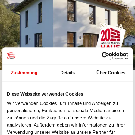
Stadtvilla
Zustimmung
Details
Über Cookies
Repräsentativ, hell und großzügig
Diese Webseite verwendet Cookies
Die Stadtvilla bietet elegantes Wohnen auf zwei
Wir verwenden Cookies, um Inhalte und Anzeigen zu
Etagen, ideal für Familien mit Anspruch und
personalisieren, Funktionen für soziale Medien anbieten
Platzbedarf.
zu können und die Zugriffe auf unsere Website zu
analysieren. Außerdem geben wir Informationen zu Ihrer
Verwendung unserer Website an unsere Partner für