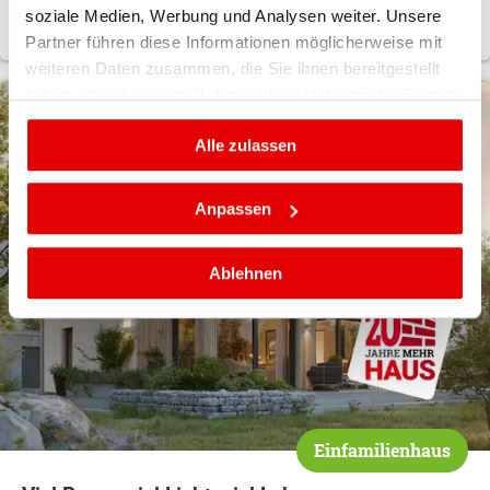
JETZT BONUS SICHERN
soziale Medien, Werbung und Analysen weiter. Unsere
Partner führen diese Informationen möglicherweise mit
weiteren Daten zusammen, die Sie ihnen bereitgestellt
haben oder die sie im Rahmen Ihrer Nutzung der Dienste
gesammelt haben.
Alle zulassen
Anpassen
Ablehnen
Einfamilienhaus