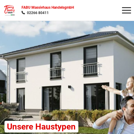
FABU Massivhaus HandelsgmbH
02266 80411
Wonach möchten Sie suchen?
Unsere Haustypen