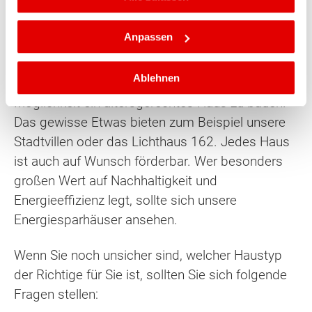
unseren beliebten Einfamilienhaus-Klassiker Flair
128, sondern auch eine große Auswahl an
Anpassen
größeren Massivhäusern sowie Doppel- bzw.
Reihenhäuser. Unsere Bungalows erfüllen
Ablehnen
stufenlose Wohnträume und bieten die
Möglichkeit ein altersgerechtes Haus zu bauen.
Das gewisse Etwas bieten zum Beispiel unsere
Stadtvillen oder das Lichthaus 162. Jedes Haus
ist auch auf Wunsch förderbar. Wer besonders
großen Wert auf Nachhaltigkeit und
Energieeffizienz legt, sollte sich unsere
Energiesparhäuser ansehen.
Wenn Sie noch unsicher sind, welcher Haustyp
der Richtige für Sie ist, sollten Sie sich folgende
Fragen stellen: