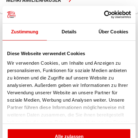
MEHRFAMILIENHÄUSER
Welcher Haustyp ist der Richtige?
Zustimmung
Details
Über Cookies
Wer ein Haus bauen möchte, hat die Qual der
Diese Webseite verwendet Cookies
Wahl. Soll es ein klassisches Einfamilienhaus mit
Wir verwenden Cookies, um Inhalte und Anzeigen zu
gelbem Putz werden, reichen 100 Quadratmeter,
personalisieren, Funktionen für soziale Medien anbieten
oder sollen wir doch lieber gleich ein Doppelhaus
zu können und die Zugriffe auf unsere Website zu
bauen? Jeder hat eine eigene Vorstellung von
analysieren. Außerdem geben wir Informationen zu Ihrer
seinem Traumhaus, deshalb bietet Town &
Verwendung unserer Website an unsere Partner für
Country Haus über 40 Haustypen mit zahlreichen
soziale Medien, Werbung und Analysen weiter. Unsere
Variationsmöglichkeiten an.
Partner führen diese Informationen möglicherweise mit
weiteren Daten zusammen, die Sie ihnen bereitgestellt
haben oder die sie im Rahmen Ihrer Nutzung der Dienste
In unserer Online-Hausausstellung finden sie
gesammelt haben.
nicht nur preiswerte Häuser für Einsteiger, wie
Alle zulassen